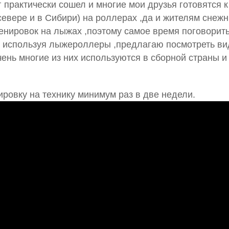
 практически сошел и многие мои друзья готовятся к
евере и в Сибири) на роллерах ,да и жителям снеж
енировок на лыжах ,поэтому самое время поговорить
а используя лыжероллеры ,предлагаю посмотреть в
чень многие из них используются в сборной страны и
ировку на технику минимум раз в две недели.