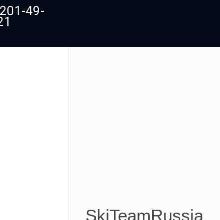
 201-49-
21
SkiTeamRussia