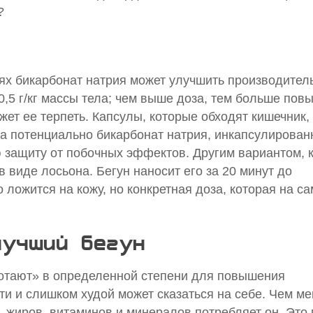
?
х бикарбонат натрия может улучшить производител
0,5 г/кг массы тела; чем выше доза, тем больше по
ожет ее терпеть. Капсулы, которые обходят кишечник
а потенциально бикарбонат натрия, инкапсулированн
 защиту от побочных эффектов. Другим вариантом, 
в виде лосьона. Бегун наносит его за 20 минут до
ложится на кожу, но конкретная доза, которая на с
лучший бегун
аботают» в определенной степени для повышения
ти и слишком худой может сказаться на себе. Чем м
, жиров, витаминов и минералов потребляет он. Это