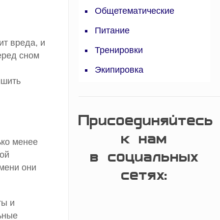
Общетематические
Питание
ит вреда, и
Тренировки
еред сном
Экипировка
чшить
Присоединяйтесь
к нам
ько менее
в социальных
ной
емени они
сетях:
ты и
ьные