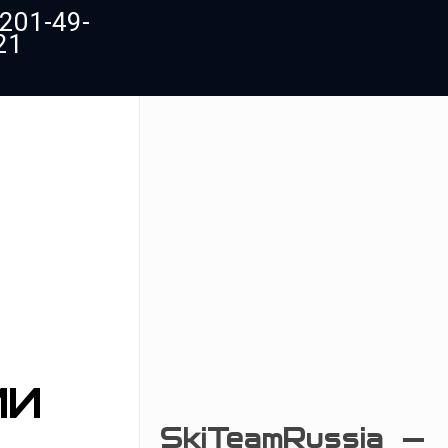
 201-49-
21
ИИ
SkiTeamRussia —