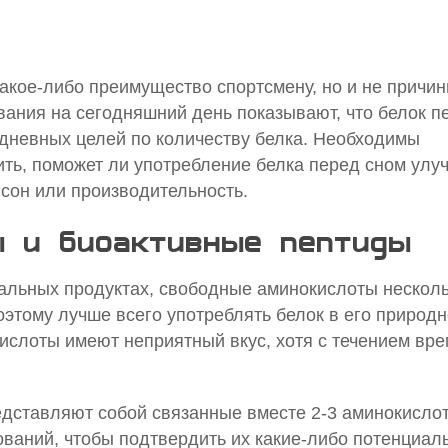
акое-либо преимущество спортсмену, но и не причин
вания на сегодняшний день показывают, что белок п
едневных целей по количеству белка. Необходимы
ть, поможет ли употребление белка перед сном улу
сон или производительность.
ы и биоактивные пептиды
альных продуктах, свободные аминокислоты нескол
этому лучше всего употреблять белок в его природ
ислоты имеют неприятный вкус, хотя с течением вр
дставляют собой связанные вместе 2-3 аминокисло
ований, чтобы подтвердить их какие-либо потенциал