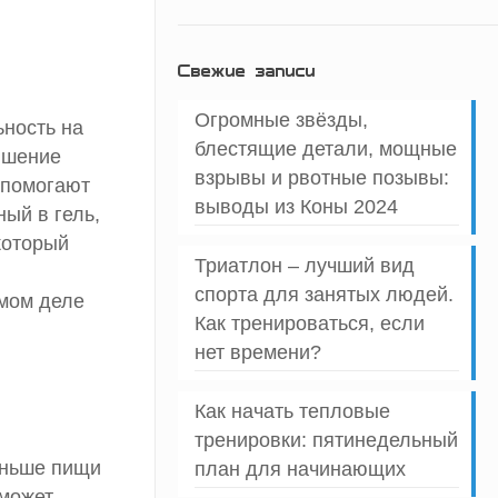
Свежие записи
Огромные звёзды,
ьность на
блестящие детали, мощные
вышение
взрывы и рвотные позывы:
, помогают
выводы из Коны 2024
ый в гель,
который
Триатлон – лучший вид
спорта для занятых людей.
амом деле
Как тренироваться, если
нет времени?
Как начать тепловые
тренировки: пятинедельный
еньше пищи
план для начинающих
 может