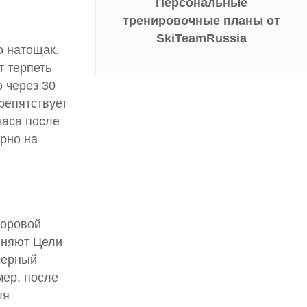
Персональные
тренировочные планы от
SkiTeamRussia
о натощак.
т терпеть
о через 30
репятствует
часа после
рно на
доровой
иняют Цели
мерный
мер, после
ля