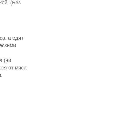
ой. (Без
са, а едят
ескими
в (ни
ься от мяса
и.