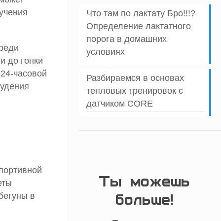
лучения
Что там по лактату Бро!!!?
Определение лактатного
порога в домашних
среди
условиях
и до гонки
 24-часовой
Разбираемся в основах
худения
тепловых тренировок с
датчиком CORE
портивной
Ты можешь
еты
больше!
бегуны в