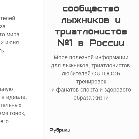
сообщество
лыжников и
ателей
 за
триатлонистов
го мира
№1 в России
 2 июня
ть
Море полезной информации
для лыжников, триатлонистов,
любителей OUTDOOR
тренировок
льную
и фанатов спорта и здорового
 в идеале,
образа жизни
ительных
мя гонок,
оего
Рубрики