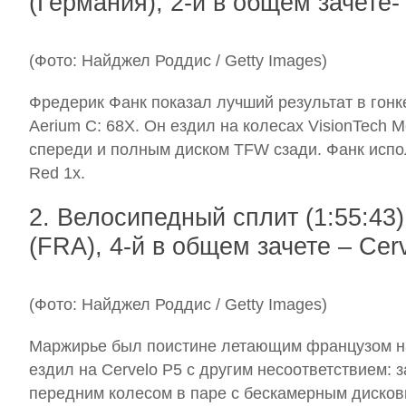
(Германия), 2-й в общем зачете-
(Фото: Найджел Роддис / Getty Images)
Фредерик Фанк показал лучший результат в гонке
Aerium C: 68X. Он ездил на колесах VisionTech 
спереди и полным диском TFW сзади. Фанк исп
Red 1x.
2. Велосипедный сплит (1:55:43
(FRA), 4-й в общем зачете – Cer
(Фото: Найджел Роддис / Getty Images)
Маржирье был поистине летающим французом на 
ездил на Cervelo P5 с другим несоответствием:
передним колесом в паре с бескамерным дисковы